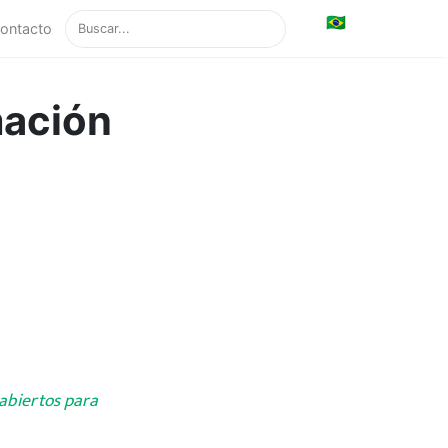
🇧🇷
ontacto
mación
 abiertos para