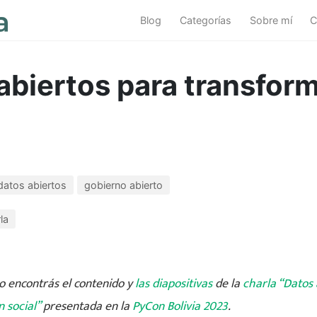
Blog
Categorías
Sobre mí
C
abiertos para transfor
datos abiertos
gobierno abierto
la
lo encontrás el contenido y
las diapositivas
de la
charla “Datos
 social”
presentada en la
PyCon Bolivia 2023
.