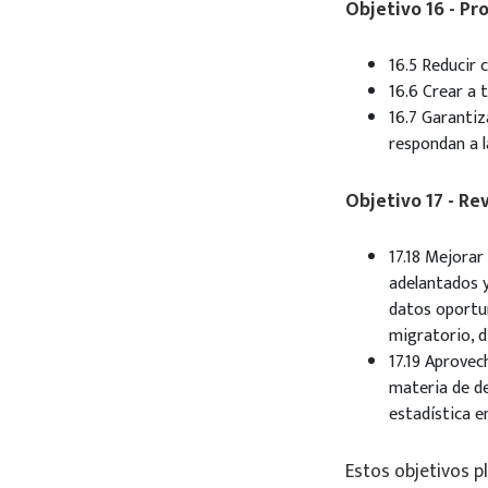
Objetivo 16 - Pr
16.5 Reducir 
16.6 Crear a 
16.7 Garantiz
respondan a l
Objetivo 17 - Re
17.18 Mejorar
adelantados y
datos oportun
migratorio, d
17.19 Aprovec
materia de de
estadística en
Estos objetivos p