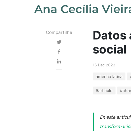
Datos 
Compartilhe
social
16 Dec 2023
américa latina
#artículo
#char
En este artícu
transformación