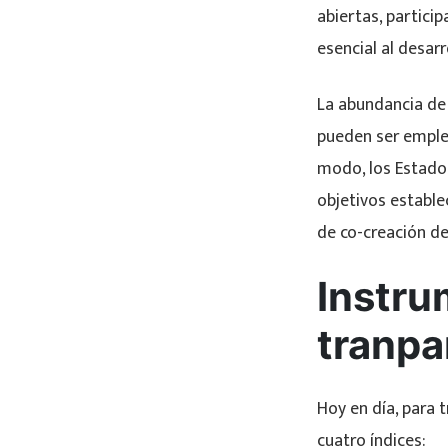
abiertas, partici
esencial al desarr
La abundancia de 
pueden ser emplea
modo, los Estado
objetivos establ
de co-creación de
Instru
tranpa
Hoy en día, para t
cuatro índices: